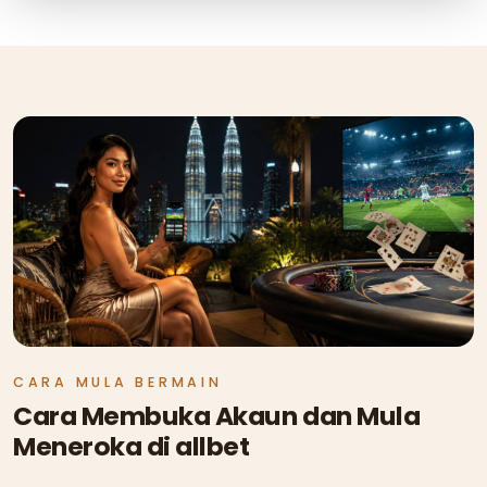
CARA MULA BERMAIN
Cara Membuka Akaun dan Mula
Meneroka di allbet