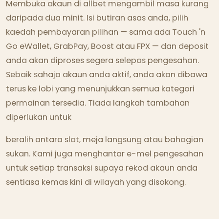
Membuka akaun di allbet mengambil masa kurang
daripada dua minit. Isi butiran asas anda, pilih
kaedah pembayaran pilihan — sama ada Touch 'n
Go eWallet, GrabPay, Boost atau FPX — dan deposit
anda akan diproses segera selepas pengesahan.
Sebaik sahaja akaun anda aktif, anda akan dibawa
terus ke lobi yang menunjukkan semua kategori
permainan tersedia. Tiada langkah tambahan
diperlukan untuk
beralih antara slot, meja langsung atau bahagian
sukan. Kami juga menghantar e-mel pengesahan
untuk setiap transaksi supaya rekod akaun anda
sentiasa kemas kini di wilayah yang disokong.