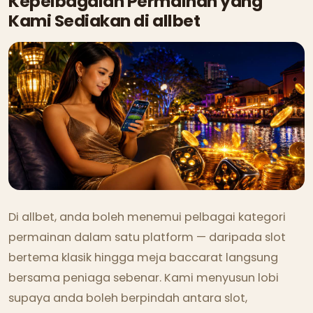
Kepelbagaian Permainan yang
Kami Sediakan di allbet
Di allbet, anda boleh menemui pelbagai kategori
permainan dalam satu platform — daripada slot
bertema klasik hingga meja baccarat langsung
bersama peniaga sebenar. Kami menyusun lobi
supaya anda boleh berpindah antara slot,