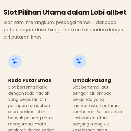
Slot Pilihan Utama dalam Lobi allbet
Slot kami merangkumi pelbagai tema — daripada
petualangan klasik hingga mekanikal moden dengan
ciri putaran khas.
Roda Putar Emas
Ombak Pasang
Slot bertema klasik
Slot bertema laut
dengan roda hadiah
dengan ciri ombak
yang berputar. Ciri
berganda yang
pusingan tambahan
mencetuskan putaran
memberikan lebih
tambahan. Sesuai untuk
banyak peluang untuk
sesi singkat atau
mengumpul mata
panjang mengikut
ganjaran dalam setiap
keselesaan anda.