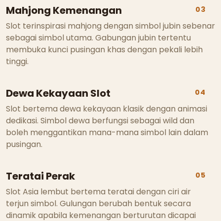
Mahjong Kemenangan
03
Slot terinspirasi mahjong dengan simbol jubin sebenar
sebagai simbol utama. Gabungan jubin tertentu
membuka kunci pusingan khas dengan pekali lebih
tinggi.
Dewa Kekayaan Slot
04
Slot bertema dewa kekayaan klasik dengan animasi
dedikasi. Simbol dewa berfungsi sebagai wild dan
boleh menggantikan mana-mana simbol lain dalam
pusingan.
Teratai Perak
05
Slot Asia lembut bertema teratai dengan ciri air
terjun simbol. Gulungan berubah bentuk secara
dinamik apabila kemenangan berturutan dicapai