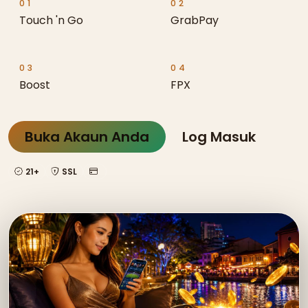
01
02
Touch 'n Go
GrabPay
03
04
Boost
FPX
Buka Akaun Anda
Log Masuk
21+
SSL