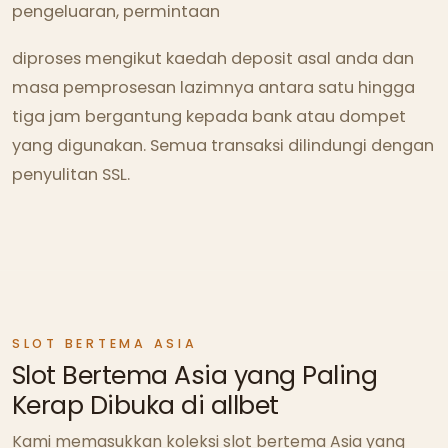
pengeluaran, permintaan
diproses mengikut kaedah deposit asal anda dan
masa pemprosesan lazimnya antara satu hingga
tiga jam bergantung kepada bank atau dompet
yang digunakan. Semua transaksi dilindungi dengan
penyulitan SSL.
SLOT BERTEMA ASIA
Slot Bertema Asia yang Paling
Kerap Dibuka di allbet
Kami memasukkan koleksi slot bertema Asia yang