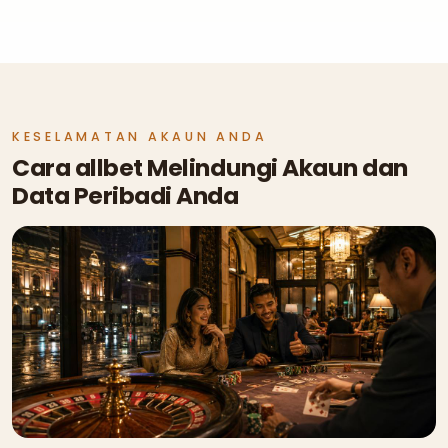
KESELAMATAN AKAUN ANDA
Cara allbet Melindungi Akaun dan
Data Peribadi Anda