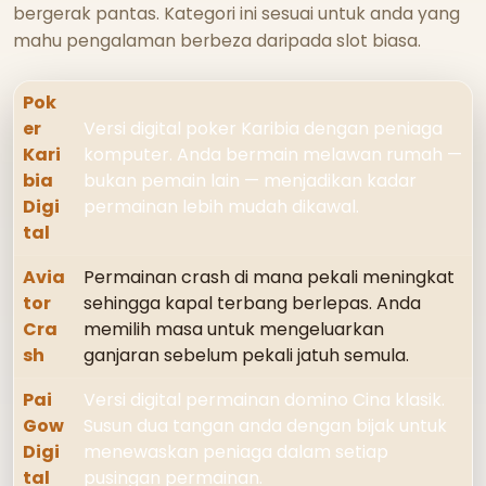
bergerak pantas. Kategori ini sesuai untuk anda yang
mahu pengalaman berbeza daripada slot biasa.
Pok
er
Versi digital poker Karibia dengan peniaga
Kari
komputer. Anda bermain melawan rumah —
bia
bukan pemain lain — menjadikan kadar
Digi
permainan lebih mudah dikawal.
tal
Avia
Permainan crash di mana pekali meningkat
tor
sehingga kapal terbang berlepas. Anda
Cra
memilih masa untuk mengeluarkan
sh
ganjaran sebelum pekali jatuh semula.
Pai
Versi digital permainan domino Cina klasik.
Gow
Susun dua tangan anda dengan bijak untuk
Digi
menewaskan peniaga dalam setiap
tal
pusingan permainan.