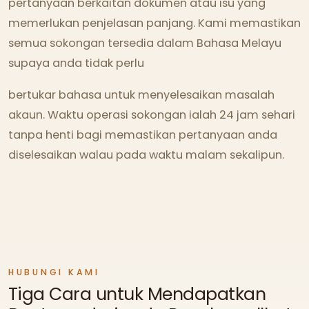
pertanyaan berkaitan dokumen atau isu yang
memerlukan penjelasan panjang. Kami memastikan
semua sokongan tersedia dalam Bahasa Melayu
supaya anda tidak perlu
bertukar bahasa untuk menyelesaikan masalah
akaun. Waktu operasi sokongan ialah 24 jam sehari
tanpa henti bagi memastikan pertanyaan anda
diselesaikan walau pada waktu malam sekalipun.
HUBUNGI KAMI
Tiga Cara untuk Mendapatkan