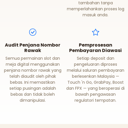
tambahan tanpa
memperlahankan proses log
masuk anda.
Audit Penjana Nombor
Pemprosesan
Rawak
Pembayaran Diawasi
Semua permainan slot dan
Setiap deposit dan
meja digital menggunakan
pengeluaran diproses
penjana nombor rawak yang
melalui saluran pembayaran
telah diaudit oleh pihak
berlesenkan Malaysia —
bebas. Ini memastikan
Touch 'n Go, GrabPay, Boost
setiap pusingan adalah
dan FPX — yang beroperasi di
bebas dan tidak boleh
bawah pengawasan
dimanipulasi.
regulatori tempatan.