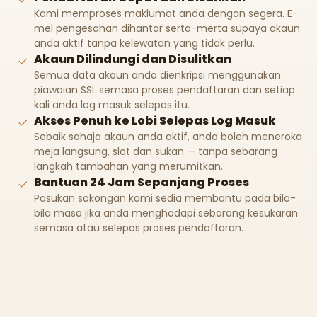
Kami memproses maklumat anda dengan segera. E-
mel pengesahan dihantar serta-merta supaya akaun
anda aktif tanpa kelewatan yang tidak perlu.
Akaun Dilindungi dan Disulitkan
Semua data akaun anda dienkripsi menggunakan
piawaian SSL semasa proses pendaftaran dan setiap
kali anda log masuk selepas itu.
Akses Penuh ke Lobi Selepas Log Masuk
Sebaik sahaja akaun anda aktif, anda boleh meneroka
meja langsung, slot dan sukan — tanpa sebarang
langkah tambahan yang merumitkan.
Bantuan 24 Jam Sepanjang Proses
Pasukan sokongan kami sedia membantu pada bila-
bila masa jika anda menghadapi sebarang kesukaran
semasa atau selepas proses pendaftaran.