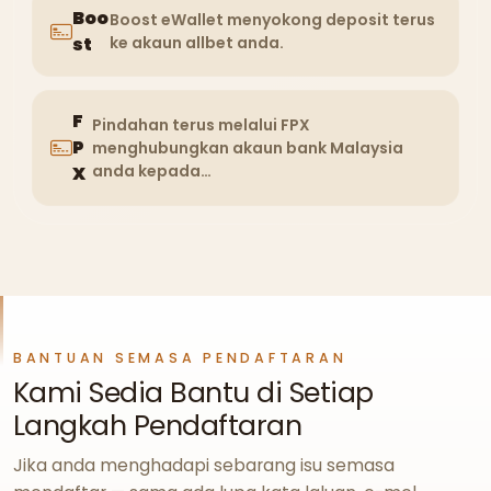
Boo
Boost eWallet menyokong deposit terus
st
ke akaun allbet anda.
F
Pindahan terus melalui FPX
P
menghubungkan akaun bank Malaysia
anda kepada…
X
BANTUAN SEMASA PENDAFTARAN
Kami Sedia Bantu di Setiap
Langkah Pendaftaran
Jika anda menghadapi sebarang isu semasa