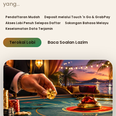
yang…
Pendaftaran Mudah
Deposit melalui Touch 'n Go & GrabPay
Akses Lobi Penuh Selepas Daftar
Sokongan Bahasa Melayu
Keselamatan Data Terjamin
Terokai Lobi
Baca Soalan Lazim