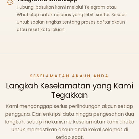
Hubungi pasukan kami melalui Telegram atau
WhatsApp untuk respons yang lebih santai. Sesuai
untuk soalan ringkas tentang proses daftar akaun
atau reset kata laluan.
KESELAMATAN AKAUN ANDA
Langkah Keselamatan yang Kami
Tegakkan
Kami menganggap serius perlindungan akaun setiap
pengguna. Dari enkripsi data hingga pengesahan dua
langkah, setiap mekanisme keselamatan kami direka
untuk memastikan akaun anda kekal selamat di
setiap saat.