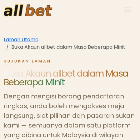
allbet
Laman Utama
Buka Akaun allbet dalam Masa Beberapa Minit
RUJUKAN LAMAN
Buka Akaun allbet dalam Masa
Beberapa Minit
Dengan mengisi borang pendaftaran
ringkas, anda boleh mengakses meja
langsung, slot pilihan dan pasaran sukan
kami — semuanya dalam satu platform
yang dibina untuk Malaysia di wilayah