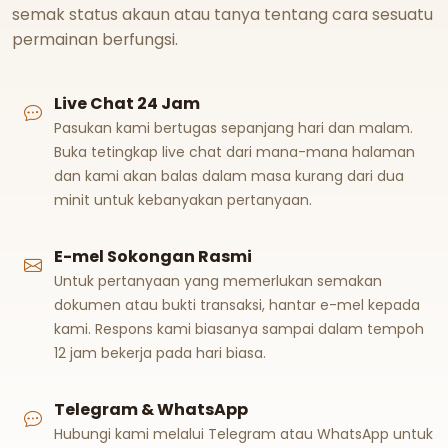
semak status akaun atau tanya tentang cara sesuatu
permainan berfungsi.
Live Chat 24 Jam
Pasukan kami bertugas sepanjang hari dan malam.
Buka tetingkap live chat dari mana-mana halaman
dan kami akan balas dalam masa kurang dari dua
minit untuk kebanyakan pertanyaan.
E-mel Sokongan Rasmi
Untuk pertanyaan yang memerlukan semakan
dokumen atau bukti transaksi, hantar e-mel kepada
kami. Respons kami biasanya sampai dalam tempoh
12 jam bekerja pada hari biasa.
Telegram & WhatsApp
Hubungi kami melalui Telegram atau WhatsApp untuk