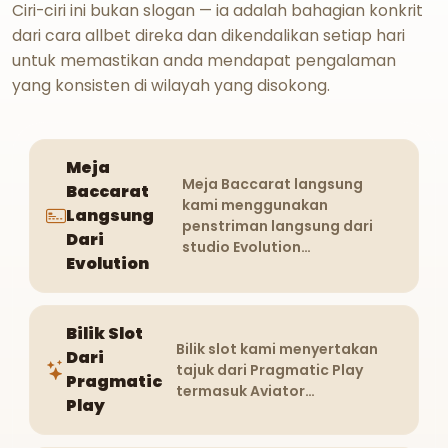
Ciri-ciri ini bukan slogan — ia adalah bahagian konkrit
dari cara allbet direka dan dikendalikan setiap hari
untuk memastikan anda mendapat pengalaman
yang konsisten di wilayah yang disokong.
Meja
Meja Baccarat langsung
Baccarat
kami menggunakan
Langsung
penstriman langsung dari
Dari
studio Evolution…
Evolution
Bilik Slot
Bilik slot kami menyertakan
Dari
tajuk dari Pragmatic Play
Pragmatic
termasuk Aviator…
Play