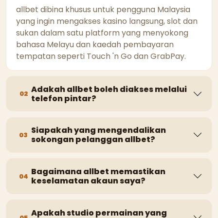
allbet dibina khusus untuk pengguna Malaysia
yang ingin mengakses kasino langsung, slot dan
sukan dalam satu platform yang menyokong
bahasa Melayu dan kaedah pembayaran
tempatan seperti Touch 'n Go dan GrabPay.
Adakah allbet boleh diakses melalui
02
telefon pintar?
Siapakah yang mengendalikan
03
sokongan pelanggan allbet?
Bagaimana allbet memastikan
04
keselamatan akaun saya?
Apakah studio permainan yang
05