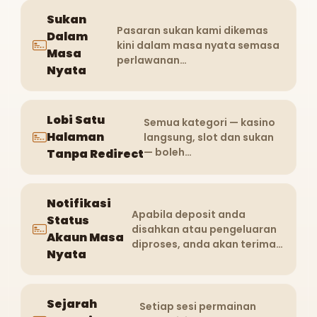
Sukan
Pasaran sukan kami dikemas
Dalam
kini dalam masa nyata semasa
Masa
perlawanan…
Nyata
Lobi Satu
Semua kategori — kasino
Halaman
langsung, slot dan sukan
— boleh…
Tanpa Redirect
Notifikasi
Apabila deposit anda
Status
disahkan atau pengeluaran
Akaun Masa
diproses, anda akan terima…
Nyata
Sejarah
Setiap sesi permainan